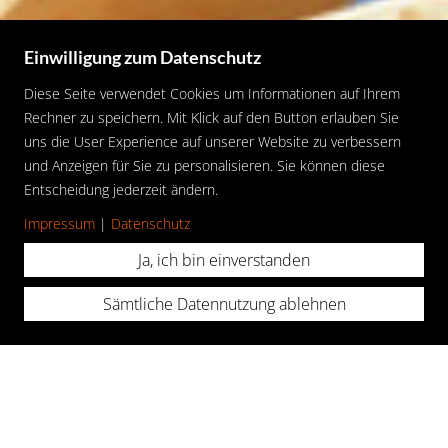
Einwilligung zum Datenschutz
Diese Seite verwendet Cookies um Informationen auf Ihrem
Rechner zu speichern. Mit Klick auf den Button erlauben Sie
uns die User Experience auf unserer Website zu verbessern
und Anzeigen für Sie zu personalisieren. Sie können diese
Entscheidung jederzeit ändern.
DAS UNTERNEHMEN
Impressum
|
Datenschutz
Ja, ich bin einverstanden
Sämtliche Datennutzung ablehnen
© 2017 Dachdeckerei Mann GmbH |
Impressum
|
Datenschutz
„HERZLICH WILLKOMMEN BEI
DEN FACHLEUTEN FÜR DICHTE