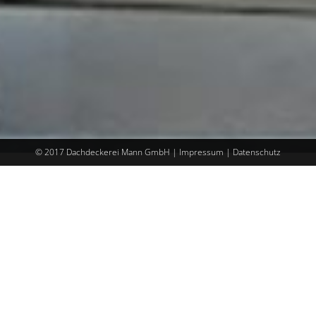
© 2017 Dachdeckerei Mann GmbH |
Impressum
|
Datenschutz
Unser Leistungsspektrum reicht von Ziegel-, Dachstein-,
Schieferdächern und Flachdächern (Warm- und
Kaltdächer) über Bauklempner- und Zimmerarbeiten bis
zu Abdichtungs- und Fassadenarbeiten, sowie Reet-,
Holzschindel- und anderen Spezialdächern.
Angefangen bei der Beratung über die Planung bis hin zur